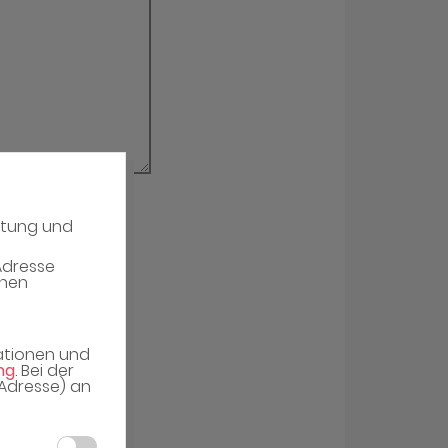
atung und
erieren
Adresse
enen
mationen und
ng
. Bei der
-Adresse) an