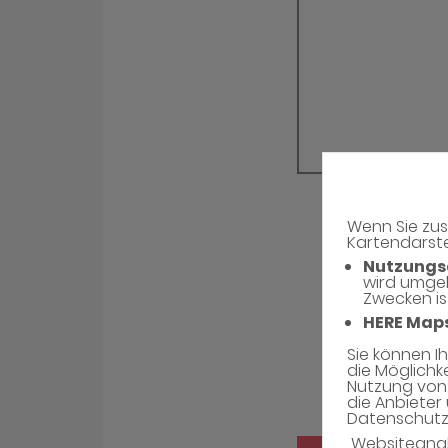
Wenn Sie zus
Kartendarste
Nutzungs
wird umge
Zwecken is
HERE Map
Sie können I
die Möglichk
Nutzung von 
die Anbieter 
Datenschutzh
Websiteana