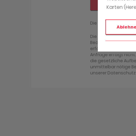
Absenden
Karten (Her
Die mit (*) gekennz
Ablehn
Die Daten, die Sie h
Bearbeitung Ihrer An
erfolgen. Eine ander
Anfrage erfolgt nicht
die gesetzliche Aufbew
unmittelbar nötige B
unserer Datenschutz