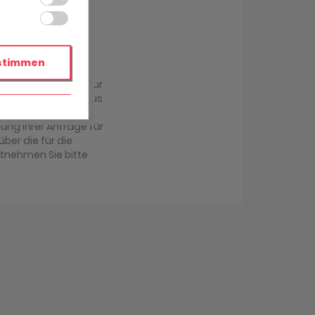
stimmen
r übermittelt und zur
achabteilung im Haus
antwortung Ihrer
ung Ihrer Anfrage für
über die für die
ntnehmen Sie bitte