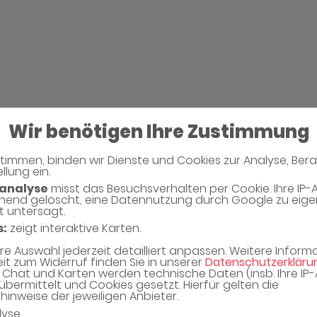
Wir benötigen Ihre Zustimmung
timmen, binden wir Dienste und Cookies zur Analyse, Ber
llung ein.
Neues Captcha Gen
analyse
misst das Besuchsverhalten per Cookie. Ihre IP-
hend gelöscht, eine Datennutzung durch Google zu eig
t untersagt.
Bitte geben Sie den Captcha Text ein
s:
zeigt interaktive Karten.
Captcha*
hre Auswahl jederzeit detailliert anpassen. Weitere Infor
eit zum Widerruf finden Sie in unserer
Datenschutzerkläru
Chat und Karten werden technische Daten (insb. Ihre IP
übermittelt und Cookies gesetzt. Hierfür gelten die
inweise der jeweiligen Anbieter.
lyse